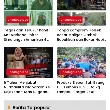
Uncategorized
Uncategorized
Tegas dan Terukur Kanit 1
Tanpa Kompromi Polsek
Sat Narkoba Polres
Bosar Maligas Grebek
Simalungun Amankan 4
Rubuhkan dan Bakar Habis
orang – Pengedar
Lapak Narkoba di
Diproses Hukum Dua
Perkadanfan Nagori Boluk
Pengguna Masuk Rehap
Medis
Uncategorized
Uncategorized
5 Tahun Menjabat
Produksi Kebun Bah Birung
Nurmaulita Dilaporkan Ke
Ulu Tembus 10.9 Juta kg
Kejaksaan Atas Dugaan
Lampaui Target RKAP
Mark Up dan Gratifikasi
Dana Bos SMKN -3
Pematangsiantar
Berita Terpopuler