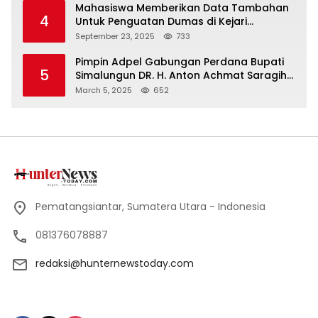
Mahasiswa Memberikan Data Tambahan
4
Untuk Penguatan Dumas di Kejari
Simalungun
September 23, 2025
733
Pimpin Adpel Gabungan Perdana Bupati
5
Simalungun DR. H. Anton Achmat Saragih
Ajak ASN Bahu Membahu Bangun
March 5, 2025
652
Simalungun
Pematangsiantar, Sumatera Utara - Indonesia
081376078887
redaksi@hunternewstoday.com