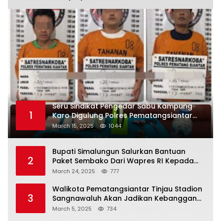
Seru Sindikat Pengedar Sabu Kampung
1
Karo Digulung Polres Pematangsiantar
Saat Kemas Paket Sabu
March 15, 2025
1044
Bupati Simalungun Salurkan Bantuan
2
Paket Sembako Dari Wapres RI Kepada
Korban Banjir di Prapat
March 24, 2025
777
Walikota Pematangsiantar Tinjau Stadion
3
Sangnawaluh Akan Jadikan Kebanggan
Masyarakat
March 5, 2025
734