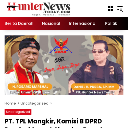
Skip
to
content
Berita Daerah
Nasional
Internasional
Politik
K
Home
Uncategorized
Uncategorized
PT. TPL Mangkir, Komisi B DPRD