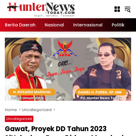
Skip
to
content
Berita Daerah
Nasional
Internasional
Politik
K
Home
Uncategorized
Uncategorized
Gawat, Proyek DD Tahun 2023