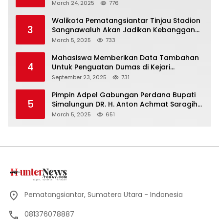
Korban Banjir di Prapat
March 24, 2025
776
Walikota Pematangsiantar Tinjau Stadion
3
Sangnawaluh Akan Jadikan Kebanggan
Masyarakat
March 5, 2025
733
Mahasiswa Memberikan Data Tambahan
4
Untuk Penguatan Dumas di Kejari
Simalungun
September 23, 2025
731
Pimpin Adpel Gabungan Perdana Bupati
5
Simalungun DR. H. Anton Achmat Saragih
Ajak ASN Bahu Membahu Bangun
March 5, 2025
651
Simalungun
Pematangsiantar, Sumatera Utara - Indonesia
081376078887