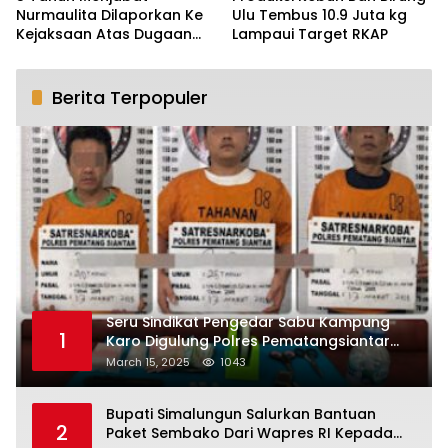
Nurmaulita Dilaporkan Ke
Ulu Tembus 10.9 Juta kg
Kejaksaan Atas Dugaan
Lampaui Target RKAP
Mark Up dan Gratifikasi
Dana Bos SMKN -3
Pematangsiantar
Berita Terpopuler
Seru Sindikat Pengedar Sabu Kampung
1
Karo Digulung Polres Pematangsiantar
Saat Kemas Paket Sabu
March 15, 2025
1043
Bupati Simalungun Salurkan Bantuan
2
Paket Sembako Dari Wapres RI Kepada