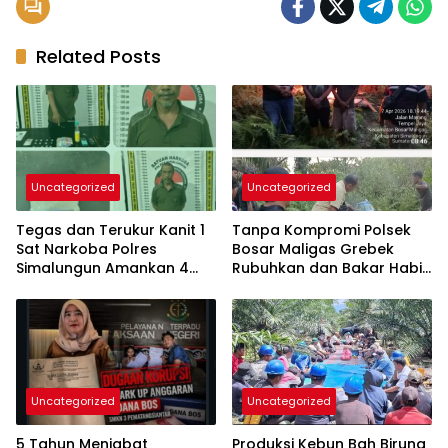
Related Posts
Uncategorized
Uncategorized
Tegas dan Terukur Kanit 1
Tanpa Kompromi Polsek
Sat Narkoba Polres
Bosar Maligas Grebek
Simalungun Amankan 4
Rubuhkan dan Bakar Habis
orang – Pengedar
Lapak Narkoba di
Diproses Hukum Dua
Perkadanfan Nagori Boluk
Pengguna Masuk Rehap
Medis
Uncategorized
Uncategorized
5 Tahun Menjabat
Produksi Kebun Bah Birung