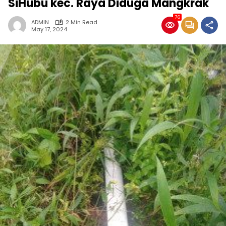
SiHubu kec. Raya Diduga Mangkrak
76
ADMIN
2 Min Read
May 17, 2024