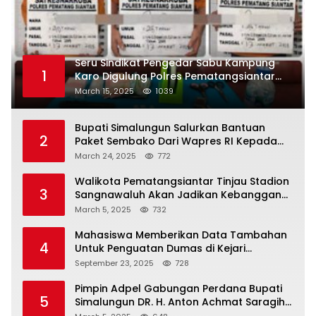
Seru Sindikat Pengedar Sabu Kampung
1
Karo Digulung Polres Pematangsiantar
Saat Kemas Paket Sabu
March 15, 2025
1039
Bupati Simalungun Salurkan Bantuan
2
Paket Sembako Dari Wapres RI Kepada
Korban Banjir di Prapat
March 24, 2025
772
Walikota Pematangsiantar Tinjau Stadion
3
Sangnawaluh Akan Jadikan Kebanggan
Masyarakat
March 5, 2025
732
Mahasiswa Memberikan Data Tambahan
4
Untuk Penguatan Dumas di Kejari
Simalungun
September 23, 2025
728
Pimpin Adpel Gabungan Perdana Bupati
5
Simalungun DR. H. Anton Achmat Saragih
Ajak ASN Bahu Membahu Bangun