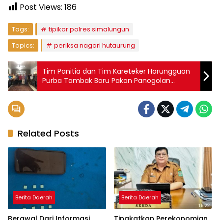
Post Views:
186
Tags:
tipikor polres simalungun
Topics:
periksa nagori hutaurung
Tim Panitia dan Tim Kareteker Harungguan
Purba Tambak Boru Pakon Panogolan
Lakukan Dialognisasi
Related Posts
Berita Daerah
Berita Daerah
Berawal Dari Informasi
Tingkatkan Perekonomian