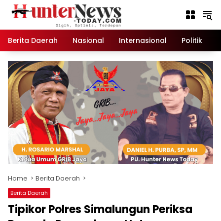
Skip
to
content
Berita Daerah
Nasional
Internasional
Politik
K
Home
Berita Daerah
Berita Daerah
Tipikor Polres Simalungun Periksa