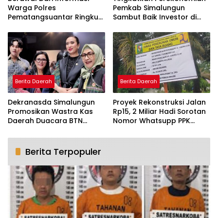
Warga Polres
Pemkab Simalungun
Pematangsuantar Ringkus
Sambut Baik Investor di
Mahasiswa Pembawa 10
Kawasan Danau Toba
Butir Exstasi
Berita Daerah
Berita Daerah
Dekranasda Simalungun
Proyek Rekonstruksi Jalan
Promosikan Wastra Kas
Rp15, 2 Miliar Hadi Sorotan
Daerah Duacara BTN
Nomor Whatsupp PPK
Indonesia Fashion Week
Tidak Aktif
2026
Berita Terpopuler