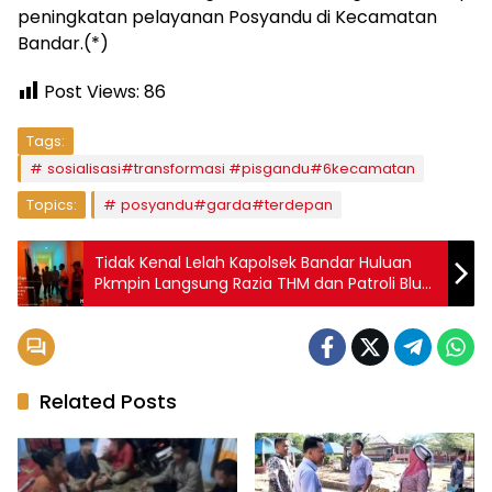
peningkatan pelayanan Posyandu di Kecamatan
Bandar.(*)
Post Views:
86
Tags:
sosialisasi#transformasi #pisgandu#6kecamatan
Topics:
posyandu#garda#terdepan
Tidak Kenal Lelah Kapolsek Bandar Huluan
Pkmpin Langsung Razia THM dan Patroli Blue
Light Tengah Malam Demi Bebas Narkoba
Related Posts