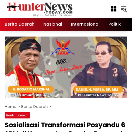
Skip
to
content
Berita Daerah
Nasional
Internasional
Politik
K
Home
Berita Daerah
Berita Daerah
Sosialisasi Transformasi Posyandu 6