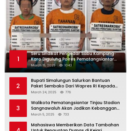
Seru Sindikat Pengedar Sabu Kampung
1
Karo Digulung Polres Pematangsiantar
Saat Kemas Paket Sabu
March 15, 2025
1043
Bupati Simalungun Salurkan Bantuan
2
Paket Sembako Dari Wapres RI Kepada
Korban Banjir di Prapat
March 24, 2025
776
Walikota Pematangsiantar Tinjau Stadion
3
Sangnawaluh Akan Jadikan Kebanggan
Masyarakat
March 5, 2025
733
Mahasiswa Memberikan Data Tambahan
4
Untuk Penguatan Dumas di Kejari