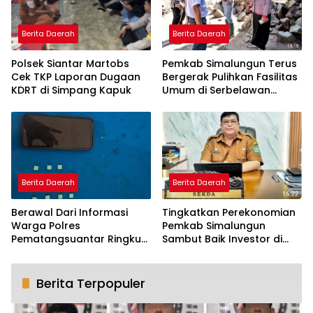
Berita Daerah
Berita Daerah
Polsek Siantar Martobs
Pemkab Simalungun Terus
Cek TKP Laporan Dugaan
Bergerak Pulihkan Fasilitas
KDRT di Simpang Kapuk
Umum di Serbelawan
Pasca Banjir
Berita Daerah
Berita Daerah
Berawal Dari Informasi
Tingkatkan Perekonomian
Warga Polres
Pemkab Simalungun
Pematangsuantar Ringkus
Sambut Baik Investor di
Mahasiswa Pembawa 10
Kawasan Danau Toba
Butir Exstasi
Berita Terpopuler