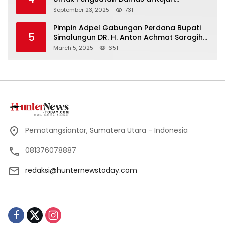
Simalungun
September 23, 2025
731
Pimpin Adpel Gabungan Perdana Bupati
5
Simalungun DR. H. Anton Achmat Saragih
Ajak ASN Bahu Membahu Bangun
March 5, 2025
651
Simalungun
Pematangsiantar, Sumatera Utara - Indonesia
081376078887
redaksi@hunternewstoday.com