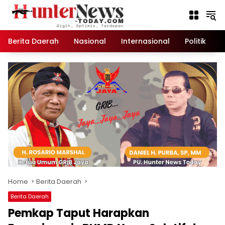
Skip
to
content
Berita Daerah
Nasional
Internasional
Politik
K
Home
Berita Daerah
Berita Daerah
Pemkap Taput Harapkan