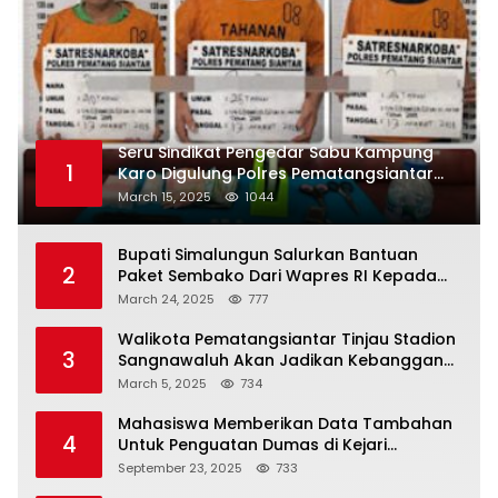
Seru Sindikat Pengedar Sabu Kampung
1
Karo Digulung Polres Pematangsiantar
Saat Kemas Paket Sabu
March 15, 2025
1044
Bupati Simalungun Salurkan Bantuan
2
Paket Sembako Dari Wapres RI Kepada
Korban Banjir di Prapat
March 24, 2025
777
Walikota Pematangsiantar Tinjau Stadion
3
Sangnawaluh Akan Jadikan Kebanggan
Masyarakat
March 5, 2025
734
Mahasiswa Memberikan Data Tambahan
4
Untuk Penguatan Dumas di Kejari
Simalungun
September 23, 2025
733