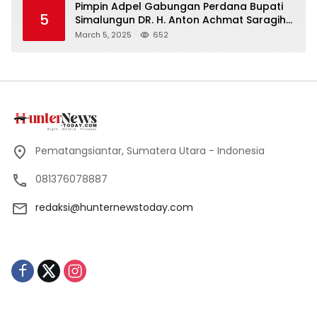
Pimpin Adpel Gabungan Perdana Bupati
5
Simalungun DR. H. Anton Achmat Saragih
Ajak ASN Bahu Membahu Bangun
March 5, 2025
652
Simalungun
Pematangsiantar, Sumatera Utara - Indonesia
081376078887
redaksi@hunternewstoday.com