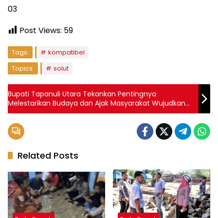
03
Post Views:
59
Tags:
kompatibel
Topics:
solut
Bupati Tapanuli Utara Tekankan Pentingnya
Melestarikan Budaya dan Ajak Masyarakat Wujudkan
Tapanuli Utara Maju Berbudaya dan Berkelajutan
Related Posts