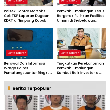
Berita Daerah
Berita Daerah
Polsek Siantar Martobs
Pemkab Simalungun Terus
Cek TKP Laporan Dugaan
Bergerak Pulihkan Fasilitas
KDRT di Simpang Kapuk
Umum di Serbelawan
Pasca Banjir
Berita Daerah
Berita Daerah
Berawal Dari Informasi
Tingkatkan Perekonomian
Warga Polres
Pemkab Simalungun
Pematangsuantar Ringkus
Sambut Baik Investor di
Mahasiswa Pembawa 10
Kawasan Danau Toba
Butir Exstasi
Berita Terpopuler