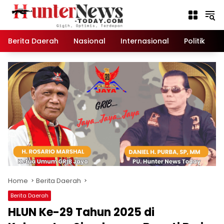
Skip
to
content
Berita Daerah
Nasional
Internasional
Politik
K
Home
Berita Daerah
Berita Daerah
HLUN Ke-29 Tahun 2025 di