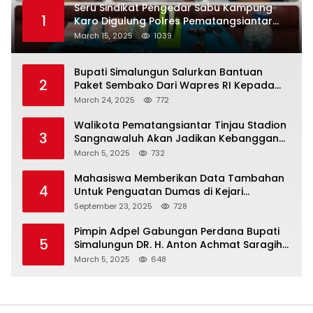
Seru Sindikat Pengedar Sabu Kampung
1
Karo Digulung Polres Pematangsiantar
Saat Kemas Paket Sabu
March 15, 2025
1039
Bupati Simalungun Salurkan Bantuan
2
Paket Sembako Dari Wapres RI Kepada
Korban Banjir di Prapat
March 24, 2025
772
Walikota Pematangsiantar Tinjau Stadion
3
Sangnawaluh Akan Jadikan Kebanggan
Masyarakat
March 5, 2025
732
Mahasiswa Memberikan Data Tambahan
4
Untuk Penguatan Dumas di Kejari
Simalungun
September 23, 2025
728
Pimpin Adpel Gabungan Perdana Bupati
5
Simalungun DR. H. Anton Achmat Saragih
Ajak ASN Bahu Membahu Bangun
March 5, 2025
648
Simalungun