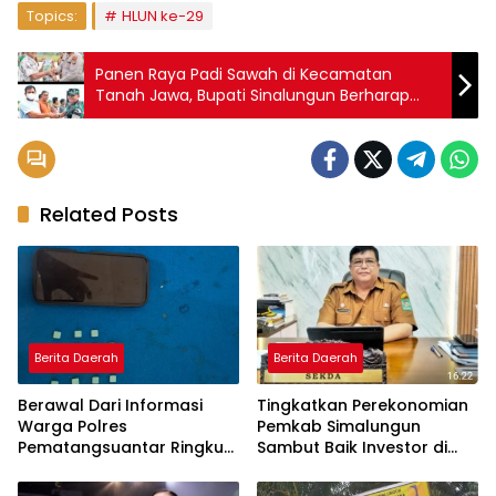
Topics:
HLUN ke-29
Panen Raya Padi Sawah di Kecamatan
Tanah Jawa, Bupati Sinalungun Berharap
Ada Kenaikan Hasil
Related Posts
Berita Daerah
Berita Daerah
Berawal Dari Informasi
Tingkatkan Perekonomian
Warga Polres
Pemkab Simalungun
Pematangsuantar Ringkus
Sambut Baik Investor di
Mahasiswa Pembawa 10
Kawasan Danau Toba
Butir Exstasi