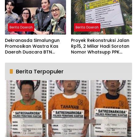
Berita Daerah
Berita Daerah
Dekranasda Simalungun
Proyek Rekonstruksi Jalan
Promosikan Wastra Kas
Rp15, 2 Miliar Hadi Sorotan
Daerah Duacara BTN
Nomor Whatsupp PPK
Indonesia Fashion Week
Tidak Aktif
2026
Berita Terpopuler