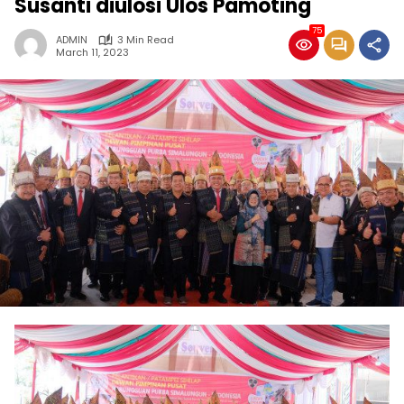
Susanti diulosi Ulos Pamoting
75
ADMIN
3 Min Read
March 11, 2023