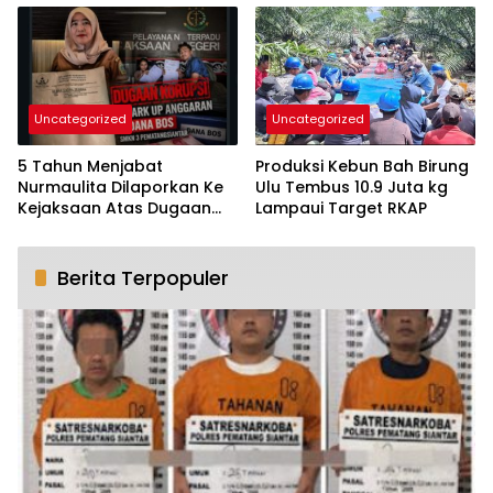
Diproses Hukum Dua
Perkadanfan Nagori Boluk
Pengguna Masuk Rehap
Medis
Uncategorized
Uncategorized
5 Tahun Menjabat
Produksi Kebun Bah Birung
Nurmaulita Dilaporkan Ke
Ulu Tembus 10.9 Juta kg
Kejaksaan Atas Dugaan
Lampaui Target RKAP
Mark Up dan Gratifikasi
Dana Bos SMKN -3
Pematangsiantar
Berita Terpopuler