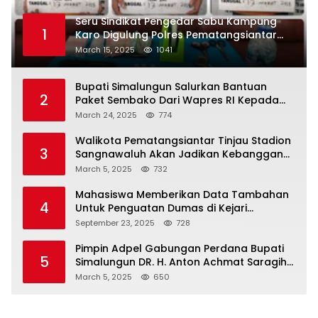
Seru Sindikat Pengedar Sabu Kampung
1
Karo Digulung Polres Pematangsiantar
Saat Kemas Paket Sabu
March 15, 2025
1041
Bupati Simalungun Salurkan Bantuan
2
Paket Sembako Dari Wapres RI Kepada
Korban Banjir di Prapat
March 24, 2025
774
Walikota Pematangsiantar Tinjau Stadion
3
Sangnawaluh Akan Jadikan Kebanggan
Masyarakat
March 5, 2025
732
Mahasiswa Memberikan Data Tambahan
4
Untuk Penguatan Dumas di Kejari
Simalungun
September 23, 2025
728
Pimpin Adpel Gabungan Perdana Bupati
5
Simalungun DR. H. Anton Achmat Saragih
Ajak ASN Bahu Membahu Bangun
March 5, 2025
650
Simalungun