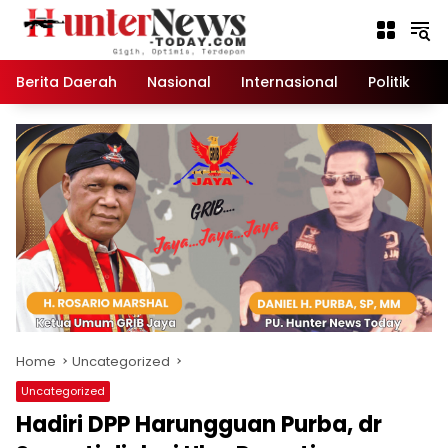
Skip
to
content
Berita Daerah
Nasional
Internasional
Politik
K
Home
Uncategorized
Uncategorized
Hadiri DPP Harungguan Purba, dr