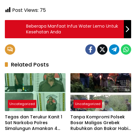
Post Views:
75
Beberapa Manfaat Infus Water Lemo Untuk
Kesehatan Anda
Related Posts
Uncategorized
Uncategorized
Tegas dan Terukur Kanit 1
Tanpa Kompromi Polsek
Sat Narkoba Polres
Bosar Maligas Grebek
Simalungun Amankan 4
Rubuhkan dan Bakar Habis
orang – Pengedar
Lapak Narkoba di