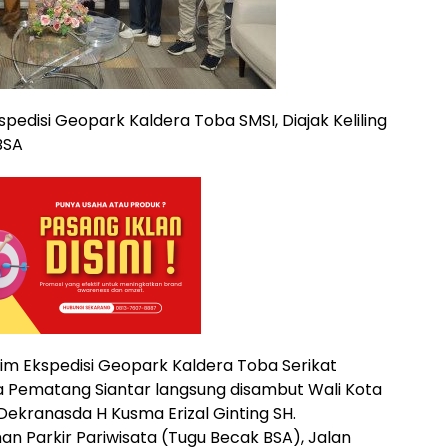
pedisi Geopark Kaldera Toba SMSI, Diajak Keliling
BSA
im Ekspedisi Geopark Kaldera Toba Serikat
ta Pematang Siantar langsung disambut Wali Kota
Dekranasda H Kusma Erizal Ginting SH.
 Parkir Pariwisata (Tugu Becak BSA), Jalan