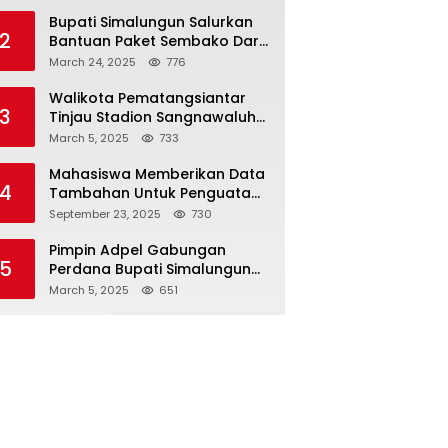
Bupati Simalungun Salurkan
2
Bantuan Paket Sembako Dari
Wapres RI Kepada Korban
March 24, 2025
776
Banjir di Prapat
Walikota Pematangsiantar
3
Tinjau Stadion Sangnawaluh
Akan Jadikan Kebanggan
March 5, 2025
733
Masyarakat
Mahasiswa Memberikan Data
4
Tambahan Untuk Penguatan
Dumas di Kejari Simalungun
September 23, 2025
730
Pimpin Adpel Gabungan
5
Perdana Bupati Simalungun
DR. H. Anton Achmat Saragih
March 5, 2025
651
Ajak ASN Bahu Membahu
Bangun Simalungun