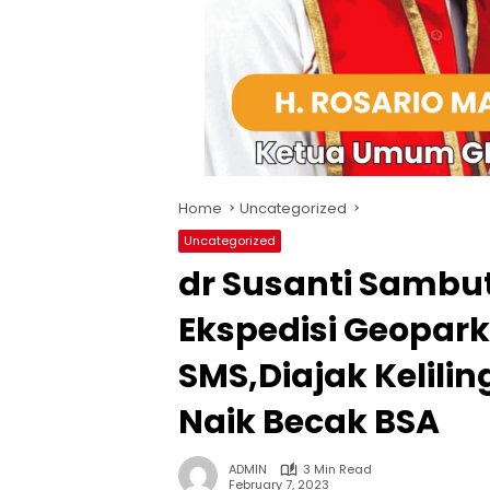
Home
Uncategorized
Uncategorized
dr Susanti Sambu
Ekspedisi Geopark
SMS,Diajak Kelili
Naik Becak BSA
ADMIN
3 Min Read
February 7, 2023