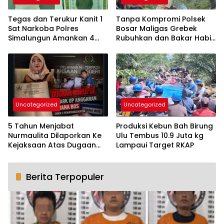
Tegas dan Terukur Kanit 1
Tanpa Kompromi Polsek
Sat Narkoba Polres
Bosar Maligas Grebek
Simalungun Amankan 4
Rubuhkan dan Bakar Habis
orang – Pengedar
Lapak Narkoba di
Diproses Hukum Dua
Perkadanfan Nagori Boluk
Pengguna Masuk Rehap
Medis
Uncategorized
Uncategorized
5 Tahun Menjabat
Produksi Kebun Bah Birung
Nurmaulita Dilaporkan Ke
Ulu Tembus 10.9 Juta kg
Kejaksaan Atas Dugaan
Lampaui Target RKAP
Mark Up dan Gratifikasi
Dana Bos SMKN -3
Pematangsiantar
Berita Terpopuler