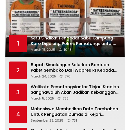
Seru Sindikat Pengedar Sabu Kampung
1
Karo Digulung Polres Pematangsiantar
Saat Kemas Paket Sabu
March 15, 2025
1043
Bupati Simalungun Salurkan Bantuan
2
Paket Sembako Dari Wapres RI Kepada
Korban Banjir di Prapat
March 24, 2025
776
Walikota Pematangsiantar Tinjau Stadion
3
Sangnawaluh Akan Jadikan Kebanggan
Masyarakat
March 5, 2025
733
Mahasiswa Memberikan Data Tambahan
4
Untuk Penguatan Dumas di Kejari
Simalungun
September 23, 2025
731