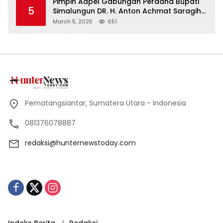
Pimpin Adpel Gabungan Perdana Bupati
5
Simalungun DR. H. Anton Achmat Saragih
Ajak ASN Bahu Membahu Bangun
March 5, 2025
651
Simalungun
Pematangsiantar, Sumatera Utara - Indonesia
081376078887
redaksi@hunternewstoday.com
Indeks Berita
Redaksi