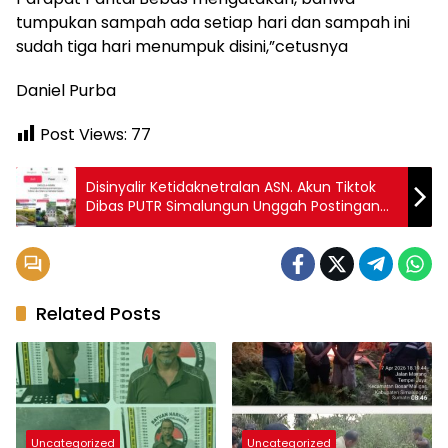
tumpukan sampah ada setiap hari dan sampah ini
sudah tiga hari menumpuk disini,”cetusnya
Daniel Purba
Post Views:
77
Disinyalir Ketidaknetralan ASN. Akun Tiktok
Dibas PUTR Simalungun Unggah Postingan
Radiapoh Sinaga Yang Sedang Cuti
Related Posts
Uncategorized
Uncategorized