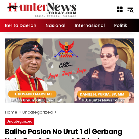
Skip
to
content
Berita Daerah
Nasional
Internasional
Politik
K
Home
Uncategorized
Uncategorized
Baliho Paslon No Urut 1 di Gerbang