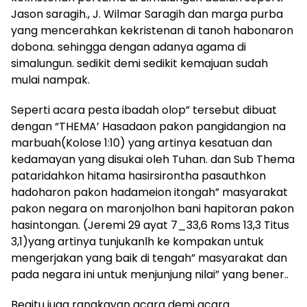
Jason saragih., J. Wilmar Saragih dan marga purba
yang mencerahkan kekristenan di tanoh habonaron
dobona. sehingga dengan adanya agama di
simalungun. sedikit demi sedikit kemajuan sudah
mulai nampak.
Seperti acara pesta ibadah olop” tersebut dibuat
dengan “THEMA’ Hasadaon pakon pangidangion na
marbuah(Kolose 1:10) yang artinya kesatuan dan
kedamayan yang disukai oleh Tuhan. dan Sub Thema
pataridahkon hitama hasirsirontha pasauthkon
hadoharon pakon hadameion itongah” masyarakat
pakon negara on maronjolhon bani hapitoran pakon
hasintongan. (Jeremi 29 ayat 7_33,6 Roms 13,3 Titus
3,1)yang artinya tunjukanlh ke kompakan untuk
mengerjakan yang baik di tengah” masyarakat dan
pada negara ini untuk menjunjung nilai” yang bener..
Begitu juga rangkayan acara demi acara