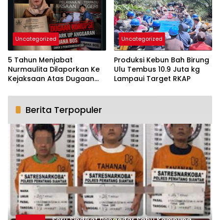
Pengguna Masuk Rehap
Medis
Uncategorized
Uncategorized
5 Tahun Menjabat
Produksi Kebun Bah Birung
Nurmaulita Dilaporkan Ke
Ulu Tembus 10.9 Juta kg
Kejaksaan Atas Dugaan
Lampaui Target RKAP
Mark Up dan Gratifikasi
Dana Bos SMKN -3
Pematangsiantar
Berita Terpopuler