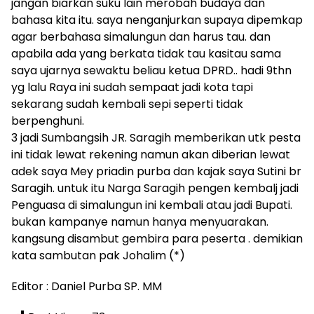
jangan biarkan suku lain merobah budaya dan
bahasa kita itu. saya nenganjurkan supaya dipemkap
agar berbahasa simalungun dan harus tau. dan
apabila ada yang berkata tidak tau kasitau sama
saya ujarnya sewaktu beliau ketua DPRD.. hadi 9thn
yg lalu Raya ini sudah sempaat jadi kota tapi
sekarang sudah kembali sepi seperti tidak
berpenghuni.
3 jadi Sumbangsih JR. Saragih memberikan utk pesta
ini tidak lewat rekening namun akan diberian lewat
adek saya Mey priadin purba dan kajak saya Sutini br
Saragih. untuk itu Narga Saragih pengen kembalj jadi
Penguasa di simalungun ini kembali atau jadi Bupati.
bukan kampanye namun hanya menyuarakan.
kangsung disambut gembira para peserta . demikian
kata sambutan pak Johalim (*)
Editor : Daniel Purba SP. MM