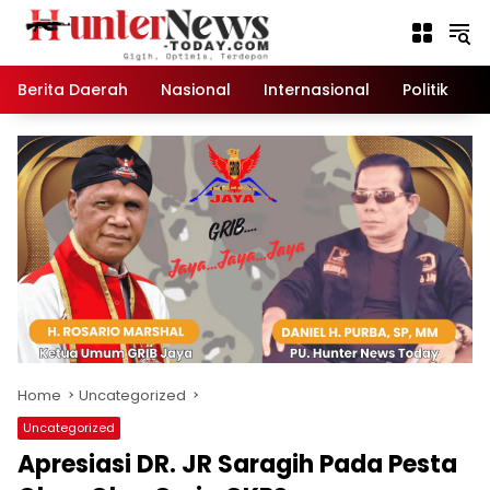
Skip
to
content
Berita Daerah
Nasional
Internasional
Politik
K
Home
Uncategorized
Uncategorized
Apresiasi DR. JR Saragih Pada Pesta