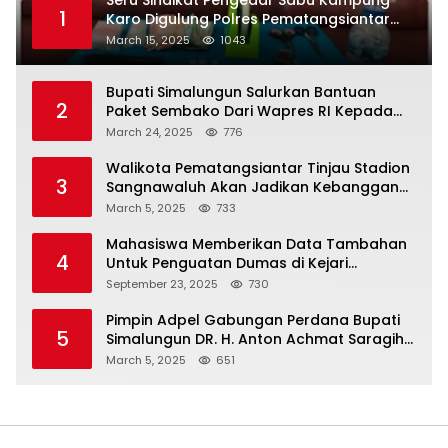
Seru Sindikat Pengedar Sabu Kampung
1
Karo Digulung Polres Pematangsiantar
Saat Kemas Paket Sabu
March 15, 2025
1043
Bupati Simalungun Salurkan Bantuan
2
Paket Sembako Dari Wapres RI Kepada
Korban Banjir di Prapat
March 24, 2025
776
Walikota Pematangsiantar Tinjau Stadion
3
Sangnawaluh Akan Jadikan Kebanggan
Masyarakat
March 5, 2025
733
Mahasiswa Memberikan Data Tambahan
4
Untuk Penguatan Dumas di Kejari
Simalungun
September 23, 2025
730
Pimpin Adpel Gabungan Perdana Bupati
5
Simalungun DR. H. Anton Achmat Saragih
Ajak ASN Bahu Membahu Bangun
March 5, 2025
651
Simalungun