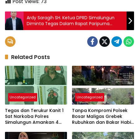
Post Views:
73
Ardy Saragih SH. Ketua DPRD Simalungun
Diminta Tegas Dalam Rapat Paripurna
Penetapan PAPBD 2024
Related Posts
Uncategorized
Uncategorized
Tegas dan Terukur Kanit 1
Tanpa Kompromi Polsek
Sat Narkoba Polres
Bosar Maligas Grebek
Simalungun Amankan 4
Rubuhkan dan Bakar Habis
orang – Pengedar
Lapak Narkoba di
Diproses Hukum Dua
Perkadanfan Nagori Boluk