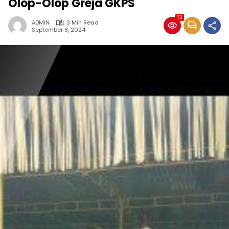
Olop-Olop Greja GKPS
73
ADMIN
3 Min Read
September 8, 2024