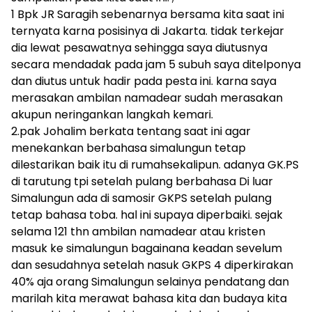
1 Bpk JR Saragih sebenarnya bersama kita saat ini
ternyata karna posisinya di Jakarta. tidak terkejar
dia lewat pesawatnya sehingga saya diutusnya
secara mendadak pada jam 5 subuh saya ditelponya
dan diutus untuk hadir pada pesta ini. karna saya
merasakan ambilan namadear sudah merasakan
akupun neringankan langkah kemari.
2.pak Johalim berkata tentang saat ini agar
menekankan berbahasa simalungun tetap
dilestarikan baik itu di rumahsekalipun. adanya GK.PS
di tarutung tpi setelah pulang berbahasa Di luar
Simalungun ada di samosir GKPS setelah pulang
tetap bahasa toba. hal ini supaya diperbaiki. sejak
selama 121 thn ambilan namadear atau kristen
masuk ke simalungun bagainana keadan sevelum
dan sesudahnya setelah nasuk GKPS 4 diperkirakan
40% aja orang Simalungun selainya pendatang dan
marilah kita merawat bahasa kita dan budaya kita